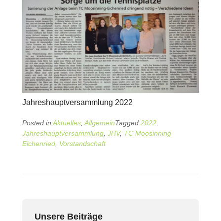
Jahreshauptversammlung 2022
Posted in
Aktuelles
,
Allgemein
Tagged
2022
,
Jahreshauptversammlung
,
JHV
,
TC Moosinning
Eichenried
,
Vorstandschaft
Unsere Beiträge