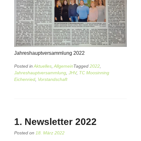
Jahreshauptversammlung 2022
Posted in
Aktuelles
,
Allgemein
Tagged
2022
,
Jahreshauptversammlung
,
JHV
,
TC Moosinning
Eichenried
,
Vorstandschaft
1. Newsletter 2022
Posted on
18. März 2022